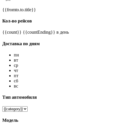
{{fromto.to.title}}
Кол-во рейсов
{{count}} {{countEnding}} в день
Доставка по дням
пн
вт
ср
чт
пт
сб
вс
Тип автомобиля
Модель