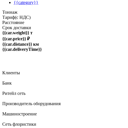
{{category}}
Тоннаж
Тариф(с НДС)
Расстояние
Срок доставки
{{car.weight}} т
{{car.price}} ₽
{{car.distance}} км
{{car.deliveryTime}}
Клиенты
Банк
Ритейл сеть
Производитель оборудования
Машиностроение
Сеть флористики