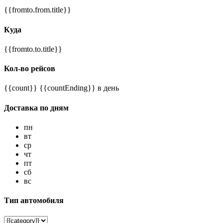
{{fromto.from.title}}
Куда
{{fromto.to.title}}
Кол-во рейсов
{{count}} {{countEnding}} в день
Доставка по дням
пн
вт
ср
чт
пт
сб
вс
Тип автомобиля