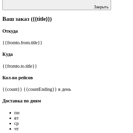
Закрыть
Ваш заказ ({{title}})
Откуда
{{fromto.from.title}}
Куда
{{fromto.to.title}}
Кол-во рейсов
{{count}} {{countEnding}} в день
Доставка по дням
пн
вт
ср
чт