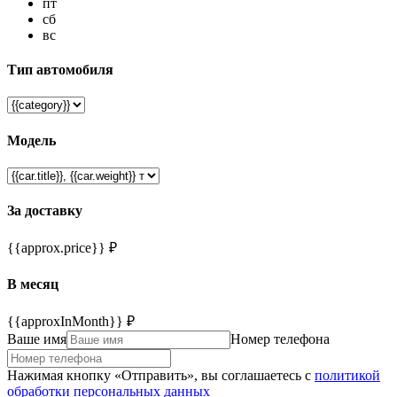
пт
сб
вс
Тип автомобиля
Модель
За доставку
{{approx.price}} ₽
В месяц
{{approxInMonth}} ₽
Ваше имя
Номер телефона
Нажимая кнопку «Отправить», вы соглашаетесь с
политикой
обработки персональных данных